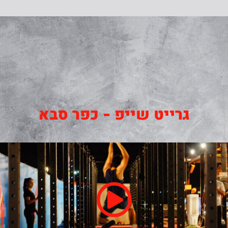
גרייט שייפ - כפר סבא