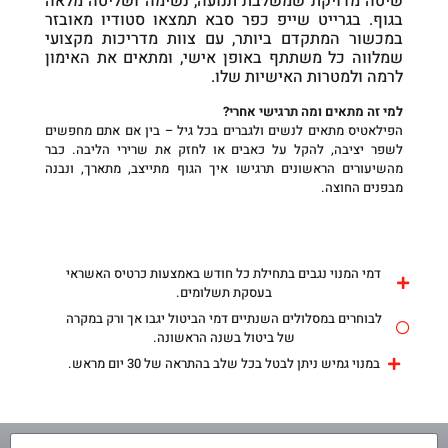
שיטה מדויקת שמשלבת תנועה, נשימה ושליטה מלאה
בגוף. בגרייט שייפ כפר סבא תמצאו סטודיו מאובזר
במכשור המתקדם ביותר, עם צוות מדריכות מקצועי
שמלווה כל משתתף באופן אישי, ומתאים את האימון
לרמה ולמטרות האישיות שלו.
למי זה מתאים ומה תרגישי אחרי?
הפילאטיס מתאים לנשים ולגברים בכל גיל – בין אם אתם מחפשים
לשפר יציבה, להקל על כאבים או לחזק את שרירי הליבה. כבר
מהשיעורים הראשונים תרגישו איך הגוף מתייצב, מתארך, ונבנה
מבפנים החוצה.
דמי המנוי נגבים בתחילת כל חודש באמצעות כרטיס האשראי
בעסקת תשלומים.
לבוחרים במסלולים השנתיים דמי הביטול יגבו אך ורק במקרה
של ביטול בשנה הראשונה.
במנוי גמיש ניתן לבטל בכל שלב בהתראה של 30 יום מראש.