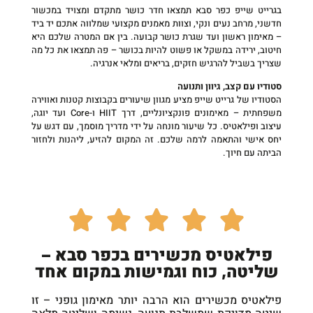
בגרייט שייפ כפר סבא תמצאו חדר כושר מתקדם ומצויד במכשור
חדשני, מרחב נעים ונקי, וצוות מאמנים מקצועי שמלווה אתכם יד ביד
– מאימון ראשון ועד שגרת כושר קבועה. בין אם המטרה שלכם היא
חיטוב, ירידה במשקל או פשוט להיות בכושר – פה תמצאו את כל מה
שצריך בשביל להרגיש חזקים, בריאים ומלאי אנרגיה.
סטודיו עם קצב, גיוון ותנועה
הסטודיו של גרייט שייפ מציע מגוון שיעורים בקבוצות קטנות ואווירה
משפחתית – מאימונים פונקציונליים, דרך HIIT ו-Core ועד יוגה,
עיצוב ופילאטיס. כל שיעור מונחה על ידי מדריך מוסמך, עם דגש על
יחס אישי והתאמה לרמה שלכם. זה המקום להזיע, ליהנות ולחזור
הביתה עם חיוך.
פילאטיס מכשירים בכפר סבא –
שליטה, כוח וגמישות במקום אחד
פילאטיס מכשירים הוא הרבה יותר מאימון גופני – זו