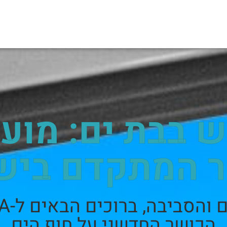
 בבת ים: מועד
 המתקדם ביש
הכושר החדשני על חוף הים