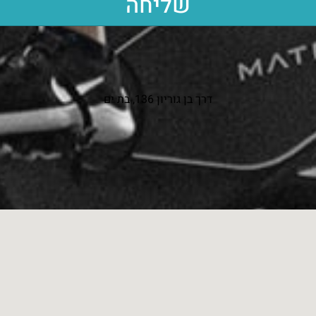
שליחה
דרך בן גוריון 136, בת ים