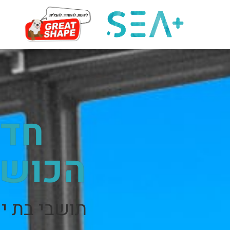
חדש
הכושר