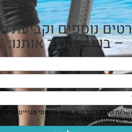
טים נוספים וקביעת סי
– בואו להכיר אותנו:
שר/ת קבלת דיוור ו/או חומר פרסומי מגרייט שייפ ב
ו במסרוני SMS לנייד