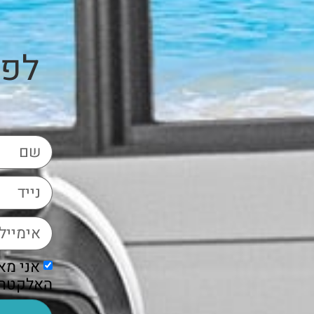
לפר
אני מא
האלקטרוני א