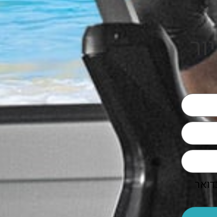
ור
דואר