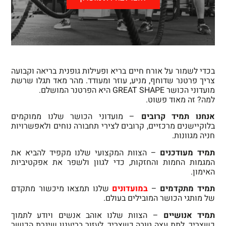
בכדי לשמור על אורח חיים בריא ופעילות גופנית בריאה וקבועה
צריך פרטנר שדוחף, מניע, עוזר ומעודד. מהר מאד תגלו שרשת
מועדוני הכושר GREAT SHAPE היא הפרטנר המושלם.
למה? זה מאוד פשוט.
אנחנו תמיד קרובים
– מועדוני הכושר שלנו ממוקמים
בלוקיישנים מרכזיים, קרובים לצירי תחבורה נוחים ולאפשרויות
חניה מגוונות.
תמיד מעודכנים
– הצוות המקצועי שלנו מקפיד להביא את
המגמות החמות והחזקות, כדי לגוון ולשפר את אפקטיביות
האימון.
תמיד מתקדמים
–
במועדונים
שלנו תמצאו מיכשור מתקדם
של מותגי הכושר המובילים בעולם.
תמיד אנושיים
– הצוות שלנו אוהב אנשים ויודע לתמוך
כשצריך, לתת עצה טובה כשצריך, לעזור בריענון שיגרת הכושר