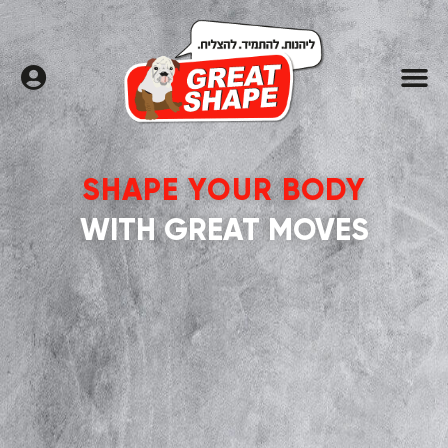
חדרי כושר
שיעורי סטודיו
שאלות נפוצות
אימונים אישיים
פילאטיס מכשירים
SHAPE
YOUR BODY
WITH
GREAT
MOVES