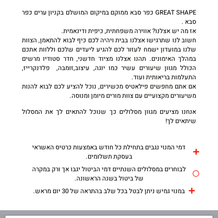
GREAT SHAPE כפר סבא ממוקם במיקום המושלם בקניון ערים כפר
סבא .
אז מה יש אצלנו? אווירה משפחתית, כיפית ודינאמית.
חשוב לנו שתרגישו אצלנו בבית ויהיה לכם כיף לבוא להתאמן, הצוות
שלנו במועדון ישמח לעזור לכם להגיע ליעדים שלכם וללוות אתכם
במהלך האימונים. תהנו אצלנו מציוד חדשני, חדר סטודיו מרשים
הכולל מגוון שיעורים עשיר כמו יוגה, עיצוב,זומבה, פלדנקרייז,
התעלמות בריאותית ועוד.
אם אתם מחפשים פילאטיס מכשירים, נוכל להציע לכם לבוא להנות
משיעורים מקצועיים עם צוות מורים מיומן ומנוסה.
אנחנו מציעים מגוון מסלולים כך שנוכל להתאים לך את המסלול
שיתאים לך!
דמי המנוי נגבים בתחילת כל חודש באמצעות כרטיס האשראי
בעסקת תשלומים.
לבוחרים במסלולים השנתיים דמי הביטול יגבו אך ורק במקרה
של ביטול בשנה הראשונה.
במנוי גמיש ניתן לבטל בכל שלב בהתראה של 30 יום מראש.