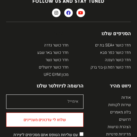
FOLLOW US AND STAY TUNED
הסניפים שלנו
הסניפים
חדר כושר +SEA בת ים
חדר כושר גדרה
חדר כושר כפר סבא
חדר כושר באר שבע
חדר כושר רעננה
חדר כושר נשר
חדר כושר רמת גן-בני ברק
חדר כושר ירושלים
מכון UFC GYM
ניווט מהיר
הרשמה לניוזלטר שלנו
אודות
שירות לקוחות
בלוג מאמרים
דרושים
שלחו לי עדכונים מעניינים
הצהרת נגישות
מדיניות פרטיות
עם שליחת הטופס אתם מסכימים ליצירת