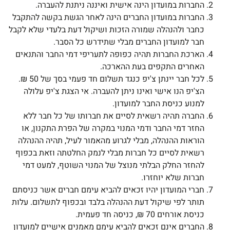
החברות במועדון הינה אישית ואיננה ניתנת להעברה.
החברות במועדון החברים הינה לאחר הגשת בקשה להתקבל
כחבר ולהנהלה שמורה הזכות ושיקול דעת בלעדי שלא לקבל
חבר למועדון החברים מבלי שתידרש כל הסבר.
הארכת החברות תהיה כפופה לתעריפי דמי החבר והתנאים
האחרים התקפים בעת ההארכה.
לכל חבר יינתן צ'יפ כנגד תשלום חד פעמי בסך של 50 ₪.
הצ'יפ הנו אישי ואינו ניתן להעברה. אי הצגת צ'יפ עלולה
למנוע כניסת החבר למועדון.
החברה תהיה רשאית לסיים את חברותו של כל חבר ללא
החזר דמי החבר ודמי המנוי במקרה של הפרת התקנון, או
הוראות ההנהלה, מבלי לגרוע מהאמור לעיל, תהיה ההנהלה
רשאית לסיים כל חברות מבלי לנמק החלטתה וזאת בכפוף
להחזר החלק הבלתי מנוצל של המנוי השוטף, למעט דמי
חברות שלא יוחזרו.
חברי המועדון יהיו זכאים להביא עימם חברים אשר כניסתם
תותר לפי שיקול דעת ההנהלה בלבד ובכפוף לתשלום. עלות
כניסת אורחים 70 ₪, כניסה חד פעמית.
החברים אינם זכאים להביא עימם מאמנים אישיים למועדון