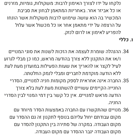
נלקחו על ידו לצורך האימון לרבות: משקולות, גומיות, מזרנים
או כל אביזר אחר. באחריות המתאמן לבחון את סביבת
המכשיר בה הוא עושה שימוש לרבות משקולות אשר הונחו
על הרצפה על ידי מתאמן אחר או כל מכשול אשר עלול
להפריע לאימון או לרום לנזק.
ו. כללי
ההנהלה שומרת לעצמה את הזכות לשנות את סוגי המנויים
ו/או את התקנון ללא צורך בהודעה מראש, כמו כן מבלי לגרוע
לעיל לקצר או להאריך את שעות הפעילות במועדון מעת לעת
ללא הודעה מוקדמת לחברים ומבלי לנמק החלטתה.
החברה אינה אחראית לספק מקומות חניה למנויים, הסדרי
החנייה הקיימים עשויים להשתנות מעת לעת בלא צורך
הודעה מראש למנויים. אין כל קשר בין דמי המנוי לבין הסדרי
החניה.
מנויים שהתקשרו עם החברה באמצעות הסדר מיוחד עם
מקום עבודתם יחול עליהם בנוסף לתקנון זה גם ההסדר עם
מקום העבודה. במקרה של סתירה בין התקנון להסדר עם
מקום העבודה יגבר ההסדר עם מקום העבודה.