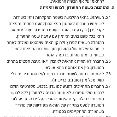
להתאמן על אף הבעיה הרפואית.
ה. התנהגות בשטח המועדון, לבוש והיגיינה
השימוש בתאי ההלבשה בשטח המקלחות ניתן כשירות
לשימוש החברים לאחסון חפציהם (למעט כספים וחפצים
יקרי ערך) רק בעת שהותם בשטח המועדון. יש לפנות את
התא בכל פעם בתום האימון עם עזיבת שטח המועדון.
ההנהלה רשאית לפרוץ ולרוקן תאים שימצאו נעולים לאחר
שעות הפעילות של המועדון תוך שמירת החפצים למשך
שבועיים ימים מהיום בו נפרץ התא.
החברה לא תהיה אחראית לאובדן ו/או גניבת חפצים בתחום
המועדון, בין אם אוחסנו בתא או לא.
לא תותר כניסה לשטח חדר הכושר ו/או הסטודיו עם כלי
נשק מכל מין וסוג (גם ברישיון).
החברים מתחייבים להגיע למועדון בלבוש ספורטיבי הולם
לרבות נעלי ספורט. לא תותר הכניסה למועדון ללא לבוש
ספורטיבי הולם. קיים איסור להוריד נעליים בזמן פעילות
המועדון למעט במקרה של הוראה מפורשת של מדריך
בשיעורים המתקיימים בסטודיו.