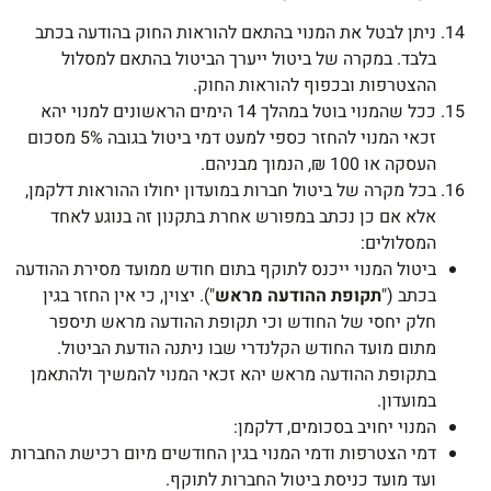
ניתן לבטל את המנוי בהתאם להוראות החוק בהודעה בכתב
בלבד. במקרה של ביטול ייערך הביטול בהתאם למסלול
ההצטרפות ובכפוף להוראות החוק.
ככל שהמנוי בוטל במהלך 14 הימים הראשונים למנוי יהא
זכאי המנוי להחזר כספי למעט דמי ביטול בגובה 5% מסכום
העסקה או 100 ₪, הנמוך מבניהם.
בכל מקרה של ביטול חברות במועדון יחולו ההוראות דלקמן,
אלא אם כן נכתב במפורש אחרת בתקנון זה בנוגע לאחד
המסלולים:
ביטול המנוי ייכנס לתוקף בתום חודש ממועד מסירת ההודעה
בכתב ("
תקופת ההודעה מראש
"). יצוין, כי אין החזר בגין
חלק יחסי של החודש וכי תקופת ההודעה מראש תיספר
מתום מועד החודש הקלנדרי שבו ניתנה הודעת הביטול.
בתקופת ההודעה מראש יהא זכאי המנוי להמשיך ולהתאמן
במועדון.
המנוי יחויב בסכומים, דלקמן:
דמי הצטרפות ודמי המנוי בגין החודשים מיום רכישת החברות
ועד מועד כניסת ביטול החברות לתוקף.