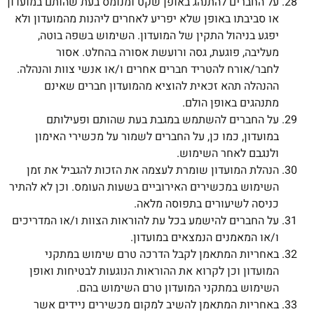
על החברים להתנהג באופן שקט ומנומס בעת שהותם במועדון
או סביבתו באופן שלא יפריע לאחרים ליהנות מהמועדון ולא
יפגע בניהול התקין של המועדון. השימוש בשפה בוטה,
מעליבה, פוגעת, גסה ורועשת אסורה בהחלט. אסור
לחבר/אורח להטריד חברים אחרים ו/או אנשי צוות והנהלה.
ההנהלה תהא זכאית להוציא מהמועדון חברים שאינם
מתנהגים באופן הולם.
על החברים להשתמש במגבת בעת שהותם ופעילותם
במועדון, כמו כן, על החברים לשמור על מכשירי האימון
ולנגבם לאחר השימוש.
הנהלת המועדון שומרת לעצמה את הזכות להגביל את זמן
השימוש במכשירים האירוביים בשעות העומס. וכן לא להתיר
כניסה לשיעורים בתפוסה מלאה.
על החברים להישמע בכל עת להוראות הצוות ו/או המדריכים
ו/או המאמנים הנמצאים במועדון.
באחריות המתאמן לקבל הדרכה טרם שימוש במתקני
המועדון וכן לקרוא את ההוראות הנוגעות לבטיחות ואופן
השימוש במתקני המועדון טרם השימוש בהם.
באחריות המתאמן להשיב למקום מכשירים ניידים אשר