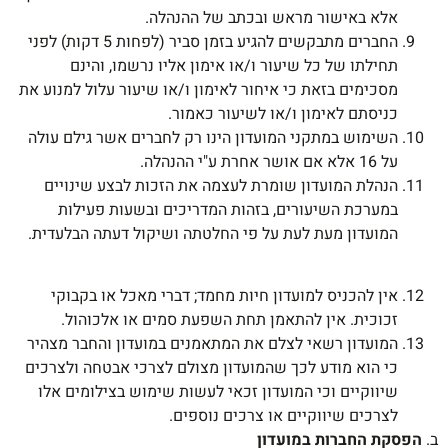
אלא באישור מראש ובכתב של ההנהלה.
החברים מתבקשים להגיע בזמן סביר (לפחות 5 דקות) לפני
תחילתו של כל שיעור ו/או אימון אליו נרשמו, והינם
מסכימים בזאת כי איחור לאימון ו/או שיעור עלול למנוע את
כניסתם לאימון ו/או לשיעור כאמור.
השימוש במתקני המועדון הינו רק לחברים אשר גילם עולה
על 16 אלא אם אושר אחרת ע"י ההנהלה.
הנהלת המועדון שומרת לעצמה את הזכות לבצע שינויים
במערכת השיעורים, בזהות המדריכים ובשעות פעילות
המועדון מעת לעת על פי החלטתה ושיקול דעתה הבלעדית.
אין להכניס למועדון חיות מחמד; דברי מאכל או בקבוקי
זכוכית. אין להתאמן תחת השפעת סמים או אלכוהול.
המועדון רשאי לצלם את המתאמנים במועדון והחבר מצהיר
כי הוא מודע לכך שהמועדון מצולם לצרכי אבטחה ולצרכים
שיווקיים וכי המועדון זכאי לעשות שימוש בצילומים אלו
לצרכים שיווקיים או צרכים נוספים.
ב.
הפסקת החברות
במועדון