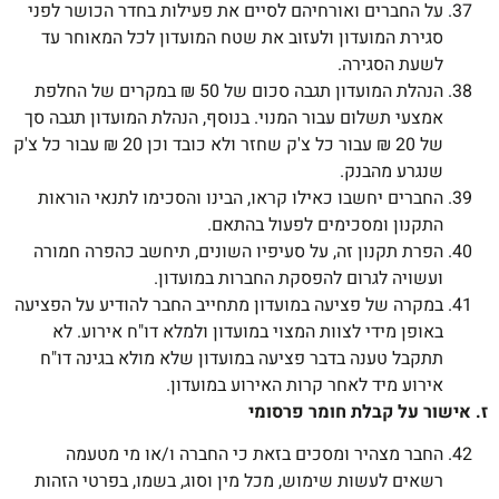
על החברים ואורחיהם לסיים את פעילות בחדר הכושר לפני
סגירת המועדון ולעזוב את שטח המועדון לכל המאוחר עד
לשעת הסגירה.
הנהלת המועדון תגבה סכום של 50 ₪ במקרים של החלפת
אמצעי תשלום עבור המנוי. בנוסף, הנהלת המועדון תגבה סך
של 20 ₪ עבור כל צ'ק שחזר ולא כובד וכן 20 ₪ עבור כל צ'ק
שנגרע מהבנק.
החברים יחשבו כאילו קראו, הבינו והסכימו לתנאי הוראות
התקנון ומסכימים לפעול בהתאם.
הפרת תקנון זה, על סעיפיו השונים, תיחשב כהפרה חמורה
ועשויה לגרום להפסקת החברות במועדון.
במקרה של פציעה במועדון מתחייב החבר להודיע על הפציעה
באופן מידי לצוות המצוי במועדון ולמלא דו"ח אירוע. לא
תתקבל טענה בדבר פציעה במועדון שלא מולא בגינה דו"ח
אירוע מיד לאחר קרות האירוע במועדון.
ז. אישור על קבלת חומר פרסומי
החבר מצהיר ומסכים בזאת כי החברה ו/או מי מטעמה
רשאים לעשות שימוש, מכל מין וסוג, בשמו, בפרטי הזהות