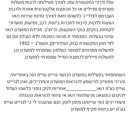
שלו ודרכי התקשורת עמו, לצורך פעילותה לרבות משלוח
מסרונים ומיילים או כל תכתובת אלקטרונית אחרת ולרבות
העברתם לצדדי ג' כלשהם וזאת לצורך נתינת שירות ו/או
הצעות ללקוח, לרבות לחברות ביטוח, רכב, נסיעות, מועדוני
לקוחות, בנקים, בנקי השקעות, וכיוצ"ב. מכירת המועדון ו/או
שינוי בבעלות. הסכמתי זו מהווה הסכמה ללא הגבלת זמן גם
לפי חוק התקשורת (בזק ושידורים), תשמ"ב – 1952
למשלוח מסרונים למספר הטלפון שמסרתי למועדון וכן
למשלוח מיילים לכתובת המייל שמסרתי למועדון.
השתתפותי בפעילות במועדון הכושר גרייט שייפ הנה באחריותי,
והריני מתחייב להישמע להוראות המועדון והמדריכים, ואין לגרייט
שייפ בע"מ ו/או
אחריות לנזק גופני כלשהו העלול
להיגרם כתוצאה מרשלנותי ו/או אי ציותי להוראות ההנהלה
והמדריכים כפי שיינתנו מזמן לזמן, הגם שהובהר לי כי לגרייט שייפ
בע"מ יש ביטוח מקיף למועדון.