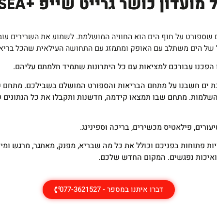
ועדון כושר גרייט שייפ +SEA בת ים
שספורט על חוף הים הוא החוויה המושלמת. לשמוע את השרירים עוב
 של הים משתלב עם האופק ומתמזג עם התחושה העילאית שהכל בריא ו
 הפכנו עבורכם למציאות עם כל היתרונות שתמיד חלמתם עליהם.
השלמות. מתחם שבו תמצאו קידמה, חדשנות ותקבלו את כל הנתונים 
עורים, פילאטיס מכשירים, בריכה וספינינג.
ת פתוחות בפניכם וכולל את כל מה שבריא, מפנק, מאתגר, מרגש ומיו
ואיכות נפגשים. המקום החדש שלכם.
דברו איתנו במספר - 077-3621527