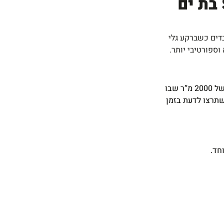
דים כשברקע גלי
ספורטיבי יותר.
כשחשבנו על +SEA בת ים חשבנו על מתחם הבריאות והספורט המושלם בשבילכם. מתחם של 2000 מ”ר שבו
שתרצו לדעת בזמן
חד.