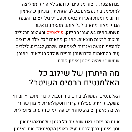
עם הרצפה, קיצור מנופים וכדומה. לא הייתי ממליצה
למתאמנים הנמצאים בשלב התחלתי, מכיוון שהאימון
דורש מיומנות והכרות בסיסית עם תרגילי יציבה והבנת
הגוף. מאוד מתאים לכל אותם מתאמנים אשר
משתעממים בשיעורי החיזוק,
פילאטיס
והעיצוב הרגילים
ורוצים לראות תוצאות. כמו כן מתאים לכל אלה שרוצים
להוסיף תנועה ואנרגיה לאימונים שלהם, לגברים, לילדים
(עם ההתאמות הדרושות) ובפירוש לכל הגילאים. כמובן
שחשוב שיהיה ניסיון אימון קודם.
מה היתרון של שילוב כל
האלמנטים בבסיס השיטה?
האלמנטים המשולבים הם כוח וסבולת, כוח מתפרץ, שיווי
משקל, זריזות, פעילות קרדיו ווסקולארית, אימון שרירי
הליבה, אימון יציבה, טווחי תנועה וגמישות פונקציונאלית.
אחת הבעיות שאנו שומעים כל הזמן שלמתאמנים אין
זמן. אימון צריך להיות יעיל באופן מקסימאלי. אם באימון