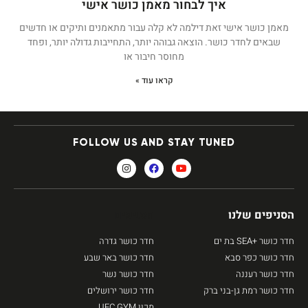
איך לבחור מאמן כושר אישי
מאמן כושר אישי זאת דילמה לא קלה עבור מתאמנים ותיקים או חדשים
שבאים לחדר כושר. הוצאה גבוהה יותר, התחייבות גדולה יותר, ופחד
מחוסר חיבור או
קראו עוד »
FOLLOW US AND STAY TUNED
הסניפים שלנו
הסניפים
חדר כושר +SEA בת ים
חדר כושר גדרה
חדר כושר כפר סבא
חדר כושר באר שבע
חדר כושר רעננה
חדר כושר נשר
חדר כושר רמת גן-בני ברק
חדר כושר ירושלים
מכון UFC GYM