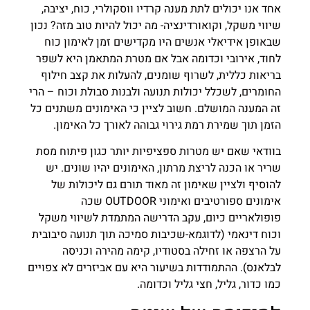
אחד אנו יכולים לתת מענה קרדיו ווסקולרי, כוח, יציבה,
שיווי משקל, וקואורדינציה- מה יכול להיות טוב מזה? נכון
שבאופן אידיאלי אנשים היו מקדישים זמן לאימון כוח
לחוד, אירובי וכדומה אבל אם מטרת המתאמן היא לשפר
בריאות כללית, לשרוף שומנים, להעלות את קצב חילוף
החומרים, לשכלל יכולות תנועה ולבנות סבולת וכוח – הרי
זה המענה המושלם. חשוב לציין כי האימונים משתנים כל
הזמן תוך שמירת רמת גירוי גבוהה לאורך כל האימון.
בוודאי שאם יש מטרות ספציפיות יותר כגון פיתוח מסת
שריר או הכנה לריצת מרתון, האימונים יהיו שונים. יש
להוסיף ולציין שאימון זה מאוד תורם גם ליכולות של
אימונים ספורטיבים ואימוני OUTDOOR שכה
פופולאריים כיום, עקב הדרישה המתמדת לשיווי משקל
וכוח דינאמי (לדוגמא-שכיבות סמיכה תוך תנועה סיבובית
על הרצפה או זחילה בסטודיו, קימה מהירה וכניסה
לבלאנס). ההתמודדות בשיעור היא עם אביזרים לא צפויים
כמו כדור, גליל, חצי גליל וכדומה.