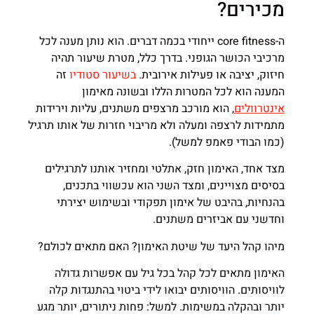
מכירים?
ה-core fitness ייחודי בכמה דברים. הוא נותן מענה לכל
מרכיבי הכושר הגופני. בדרך כלל, מטרת שיעור תהיה
חיזוק, יציבה או פעילות אירובית.
בשיעור סטודיו
זה
המענה הוא לכל המטרות הללו ובשונה מאימון
אינטרוולים
, הוא מורכב מרצפים משתנים, עליות וירידות
מתמידות לרצפה ומעלה ולא מריבוי חזרות של אותו תרגיל
(כמו הבודי פאמפ למשל).
מצד אחד, האימון חזק, אתלטי ומחזיר אותנו לתרגילים
בסיסים מצויינים, ומצד השני הוא עכשווי בתכנים,
בהנחיות, בהיבט של אימון תפקודי ובשימוש יצירתי
וחדשני עם אביזרים משתנים.
מיהו קהל היעד של שיטת האימון? האם מתאים לכולם?
האימון מתאים לכל קהל בכל גיל עם אפשרות גדולה
לוויסותים. הוויסותים יבואו לידי ביטוי בהתנגדות קלה
יותר ובהקלה במשימות. למשל: פחות ניתורים, יותר מגע